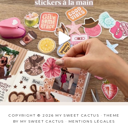
COPYRIGHT © 2026 MY SWEET CACTUS
· THEME
BY
MY SWEET CACTUS
·
MENTIONS LÉGALES