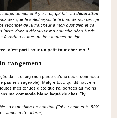
intemps annuel et il y a moi, qui fais sa
décoration
is dès que le soleil repointe le bout de son nez, je
, de redonner de la fraîcheur à mon quotidien et ça
invite donc à découvrir ma nouvelle déco à prix
 favorites et mes petites astuces design.
ée, c’est parti pour un petit tour chez moi !
oin rangement
ergée de l’iceberg (non parce qu’une seule commode
pas envisageable). Malgré tout, qui dit nouvelle
! Toutes mes tenues d’été que j’ai portées au moins
 dans
ma commode blanc laqué de chez Fly.
les d’exposition en bon état (j’ai eu celle-ci à -50%
de camionnette offerte).