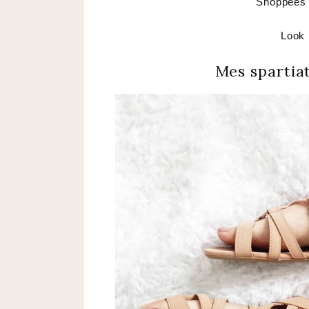
Shoppées
Look 
Mes spartia