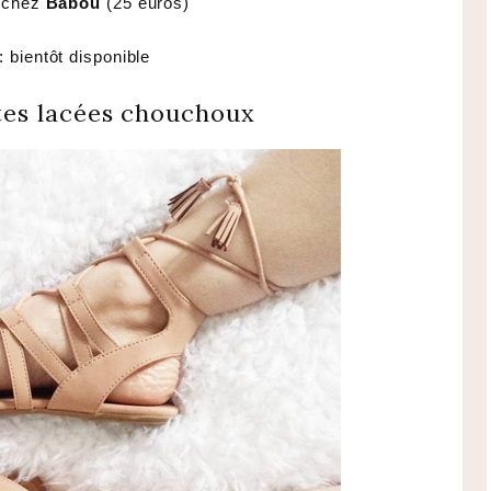
 chez
Babou
(25 euros)
: bientôt disponible
tes lacées chouchoux