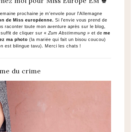
enez moi pour Miss Europe EM ♚
a semaine prochaine je m’envole pour l’Allemagne
ion de Miss européenne.
Si l’envie vous prend de
s raconter toute mon aventure après sur le blog,
l suffit de cliquer sur «
Zum Abstimmung »
et de
me
oyez ma photo
(la mariée qui fait un bisou coucou)
on est bilingue tavu). Merci les chats !
rme du crime