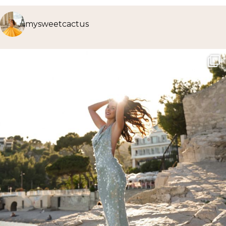
mysweetcactus