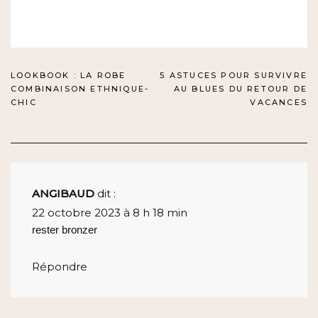
NAVIGATION
LOOKBOOK : LA ROBE
5 ASTUCES POUR SURVIVRE
COMBINAISON ETHNIQUE-
AU BLUES DU RETOUR DE
DE
CHIC
VACANCES
L’ARTICLE
ANGIBAUD
dit :
22 octobre 2023 à 8 h 18 min
rester bronzer
Répondre