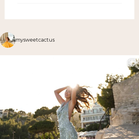
mysweetcactus