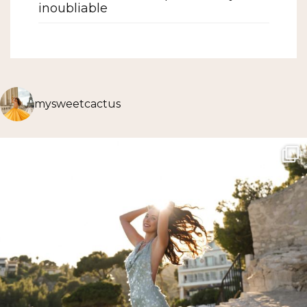
inoubliable
mysweetcactus