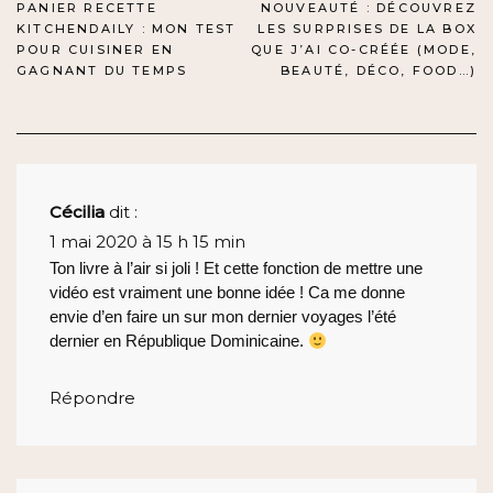
NAVIGATION
PANIER RECETTE
NOUVEAUTÉ : DÉCOUVREZ
KITCHENDAILY : MON TEST
LES SURPRISES DE LA BOX
DE
POUR CUISINER EN
QUE J’AI CO-CRÉÉE (MODE,
GAGNANT DU TEMPS
BEAUTÉ, DÉCO, FOOD…)
L’ARTICLE
Cécilia
dit :
1 mai 2020 à 15 h 15 min
Ton livre à l’air si joli ! Et cette fonction de mettre une
vidéo est vraiment une bonne idée ! Ca me donne
envie d’en faire un sur mon dernier voyages l’été
dernier en République Dominicaine.
Répondre