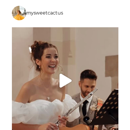
mysweetcactus