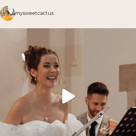
mysweetcactus