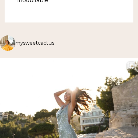
inoubliable
mysweetcactus