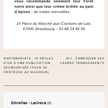
vous recommande vivement leur Forêt
noire ainsi que leur crème brûlée au pain
d’épices
: de vraies merveilles.
14 Place du Marché-aux-Cochons-de-Lait,
67000 Strasbourg – 03 88 24 46 56
NAVIGATION
PARTENARIATS : 10 RÈGLES
DIY : FABRIQUER SES
D’OR D’UNE PUBLICATION
CADRES TRANSPARENTS
DE
SPONSORISÉE (POUR SE
PROTÉGER AU MAXIMUM)
L’ARTICLE
Estrellas - LaGreca
dit :