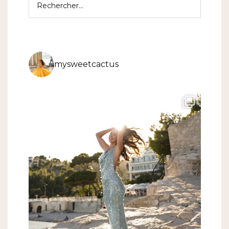
mysweetcactus