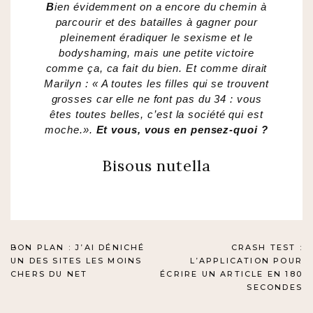
B
ien évidemment on a encore du chemin à
parcourir et des batailles à gagner pour
pleinement éradiquer le sexisme et le
bodyshaming, mais une petite victoire
comme ça, ca fait du bien. Et comme dirait
Marilyn : « A toutes les filles qui se trouvent
grosses car elle ne font pas du 34 : vous
êtes toutes belles, c’est la société qui est
moche.».
Et vous, vous en pensez-quoi ?
Bisous nutella
NAVIGATION
BON PLAN : J’AI DÉNICHÉ
CRASH TEST :
UN DES SITES LES MOINS
L’APPLICATION POUR
DE
CHERS DU NET
ÉCRIRE UN ARTICLE EN 180
SECONDES
L’ARTICLE