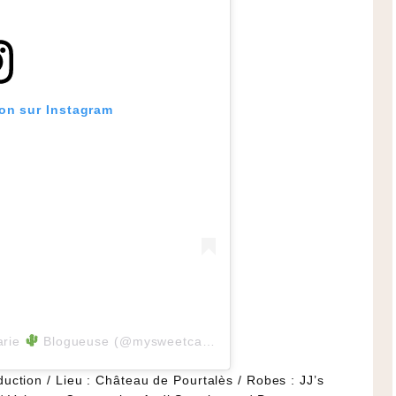
ion sur Instagram
arie
Blogueuse (@mysweetcactus)
le
19 Mai 2019 à 2 :50 
uction / Lieu : Château de Pourtalès / Robes : JJ’s