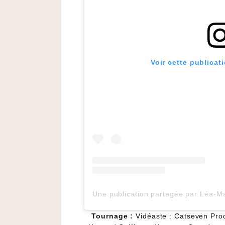
Voir cette publicat
Une publication partagée par Léa-M
Tournage :
Vidéaste : Catseven Prod