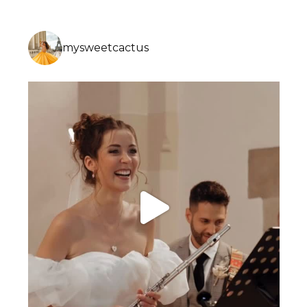
mysweetcactus