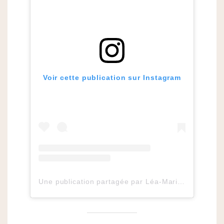
Voir cette publication sur Instagram
Une publication partagée par Léa-Marie
Blogueu