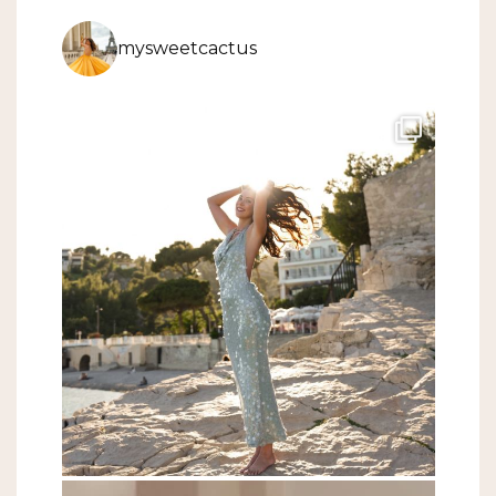
mysweetcactus