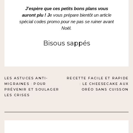
J’espère que ces petits bons plans vous
auront plu ! J
e vous prépare bientôt un article
spécial codes promo pour ne pas se ruiner avant
Noël.
Bisous sappés
NAVIGATION
LES ASTUCES ANTI-
RECETTE FACILE ET RAPIDE
MIGRAINES : POUR
: LE CHEESECAKE AUX
DE
PRÉVENIR ET SOULAGER
ORÉO SANS CUISSON
LES CRISES
L’ARTICLE