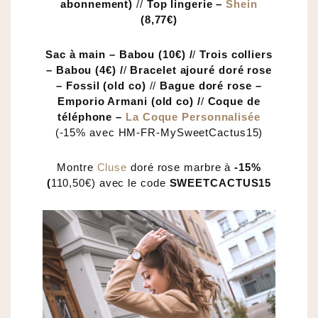
abonnement)
//
Top lingerie –
Shein
(8,77€)
Sac à main – Babou (10€) /
/
Trois colliers
– Babou (4€) /
/
Bracelet ajouré doré rose
– Fossil (old co)
//
Bague doré rose –
Emporio Armani (old co) /
/
Coque de
téléphone –
La Coque Personnalisée
(-15% avec HM-FR-MySweetCactus15)
Montre
Cluse
doré rose marbre à
-15%
(
110,50€) avec le code
SWEETCACTUS15