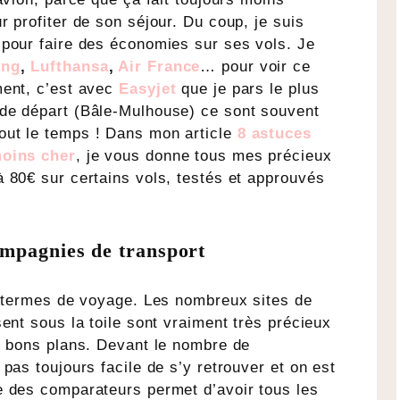
r profiter de son séjour. Du coup, je suis
 pour faire des économies sur ses vols. Je
ing
,
Lufthansa
,
Air France
… pour voir ce
ment, c’est avec
Easyjet
que je pars le plus
de départ (Bâle-Mulhouse) ce sont souvent
out le temps ! Dans mon article
8 astuces
moins cher
, je vous donne tous mes précieux
 80€ sur certains vols, testés et approuvés
ompagnies de transport
en termes de voyage. Les nombreux sites de
ent sous la toile sont vraiment très précieux
s bons plans. Devant le nombre de
pas toujours facile de s’y retrouver et on est
e des comparateurs permet d’avoir tous les