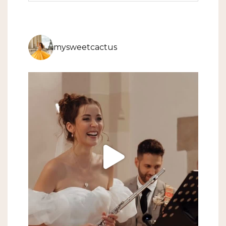
mysweetcactus