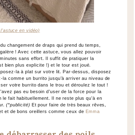
 l’astuce en vidéo)
vée du changement de draps qui prend du temps,
galère ! Avec cette astuce, vous allez pouvoir
inutes sans effort. Il suffit de pratiquer la
t bien plus explicite !) et le tour est joué.
osez-la à plat sur votre lit. Par-dessus, disposez
z-la comme un burrito jusqu’à arriver au niveau de
er votre burrito dans le trou et déroulez le tout !
’avez pas eu besoin d’user de la force pour la
 fait habituellement. Il ne reste plus qu’à en
ur.
(*publicité)
Et pour faire de très beaux rêves,
let et de bons oreillers comme ceux de
Emma
e débarrasser des poils