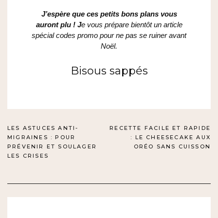
J’espère que ces petits bons plans vous
auront plu ! J
e vous prépare bientôt un article
spécial codes promo pour ne pas se ruiner avant
Noël.
Bisous sappés
NAVIGATION
LES ASTUCES ANTI-
RECETTE FACILE ET RAPIDE
MIGRAINES : POUR
: LE CHEESECAKE AUX
DE
PRÉVENIR ET SOULAGER
ORÉO SANS CUISSON
LES CRISES
L’ARTICLE