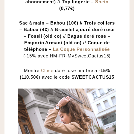
abonnement)
//
Top lingerie –
Shein
(8,77€)
Sac à main – Babou (10€) /
/
Trois colliers
– Babou (4€) /
/
Bracelet ajouré doré rose
– Fossil (old co)
//
Bague doré rose –
Emporio Armani (old co) /
/
Coque de
téléphone –
La Coque Personnalisée
(-15% avec HM-FR-MySweetCactus15)
Montre
Cluse
doré rose marbre à
-15%
(
110,50€) avec le code
SWEETCACTUS15