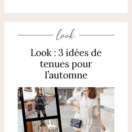
look
Look : 3 idées de
tenues pour
l’automne