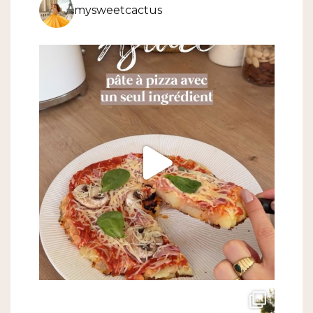
mysweetcactus