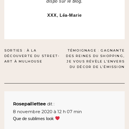
dispo sur le blog.
XXX, Léa-Marie
NAVIGATION
SORTIES : À LA
TÉMOIGNAGE : GAGNANTE
DÉCOUVERTE DU STREET-
DES REINES DU SHOPPING,
DE
ART À MULHOUSE
JE VOUS RÉVÈLE L’ENVERS
DU DÉCOR DE L’ÉMISSION
L’ARTICLE
Rosepaillettee
dit :
8 novembre 2020 à 12 h 07 min
Que de sublimes look